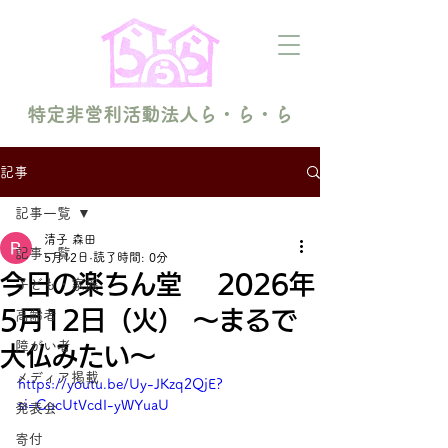
特定非営利活動法人ら・ら・ら
記事
記事一覧
清子 森田
記事一覧
5月12日
読了時間: 0分
今日の楽ちん堂 2026年
子ども・家族
5月12日（火） 〜まるで
高齢者
障がい者
大仏みたい〜
メディア掲載
https://youtu.be/Uy-JKzq2QjE?
si=CucUtVcdI-yWYuaU
発表会
寄付