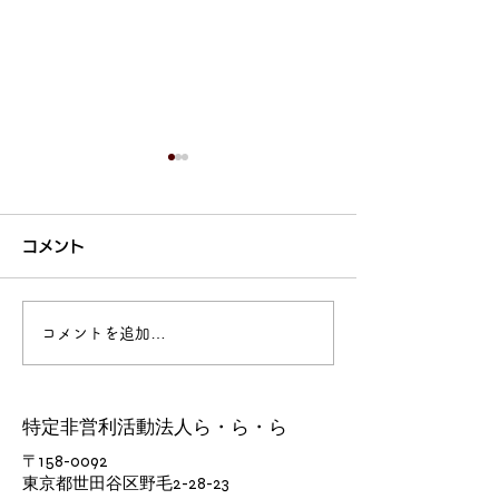
コメント
コメントを追加…
今日の楽ちん堂 2026年
今日の楽ちん堂 2026年
7月23日(木) 〜自分のマ
7月22日(水) 〜最後まで
ークを付けてください〜
聞いて曲想が分
特定非営利活動法人ら・ら・ら
​〒158-0092
東京都世田谷区野毛2-28-23