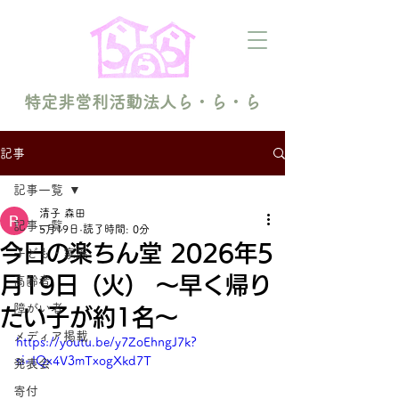
特定非営利活動法人ら・ら・ら
記事
記事一覧
清子 森田
記事一覧
5月19日
読了時間: 0分
今日の楽ちん堂 2026年5
子ども・家族
月19日（火） 〜早く帰り
高齢者
障がい者
たい子が約1名〜
メディア掲載
https://youtu.be/y7ZoEhngJ7k?
si=IQx4V3mTxogXkd7T
発表会
寄付