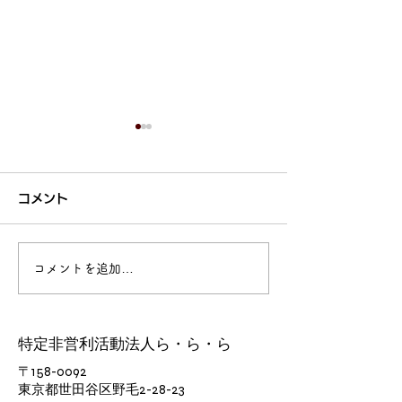
コメント
コメントを追加…
今日の楽ちん堂 2026年
今日の楽ちん堂 2026年
7月23日(木) 〜自分のマ
7月22日(水) 〜最後まで
ークを付けてください〜
聞いて曲想が分
特定非営利活動法人ら・ら・ら
​〒158-0092
東京都世田谷区野毛2-28-23