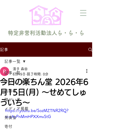
特定非営利活動法人ら・ら・ら
記事
記事一覧
清子 森田
記事一覧
6月15日
読了時間: 0分
今日の楽ちん堂 2026年6
子ども・家族
月15日(月) 〜せめてしゅ
高齢者
障がい者
ういち〜
メディア掲載
https://youtu.be/SozMZTNR2RQ?
si=jAyPnMmHPXXmvStG
発表会
寄付