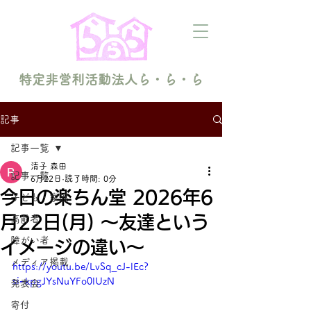
特定非営利活動法人ら・ら・ら
記事
記事一覧
清子 森田
記事一覧
6月22日
読了時間: 0分
今日の楽ちん堂 2026年6
子ども・家族
月22日(月) 〜友達という
高齢者
障がい者
イメージの違い〜
メディア掲載
https://youtu.be/LvSq_cJ-lEc?
si=kpgJYsNuYFo0lUzN
発表会
寄付