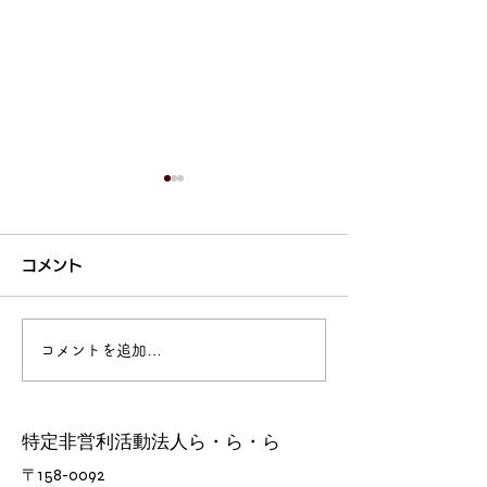
コメント
コメントを追加…
今日の楽ちん堂 2026年
今日の楽ちん堂 2026年
7月23日(木) 〜自分のマ
7月22日(水) 〜最後まで
ークを付けてください〜
聞いて曲想が分
特定非営利活動法人ら・ら・ら
​〒158-0092