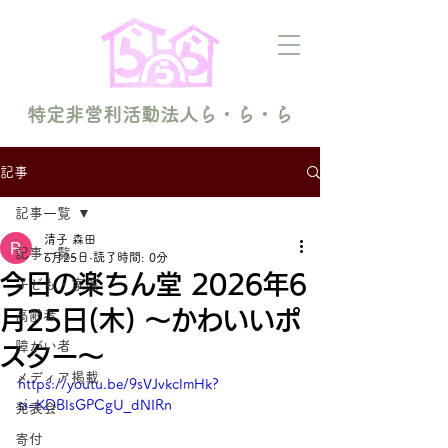
特定非営利活動法人ら・ら・ら
記事
記事一覧
清子 森田
記事一覧
6月25日
読了時間: 0分
今日の楽ちん堂 2026年6
子ども・家族
月25日(木) 〜かわいいポ
高齢者
障がい者
スター〜
メディア掲載
https://youtu.be/9sVJvkclmHk?
si=KDBlsGPCgU_dNIRn
発表会
寄付