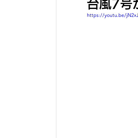
台風7号
https://youtu.be/jN2