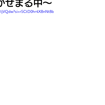
がせまる中〜
xJIjVQdw?si=r5CtD0hr4XBnNt8b