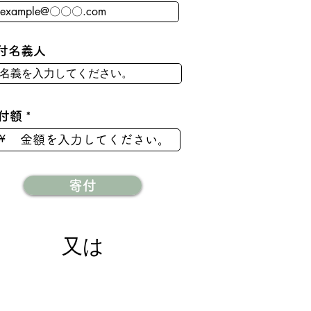
付名義人
付額
¥
寄付
​又は