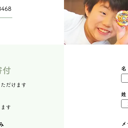
468​
寄付
名
だけます​​
姓
します
メ
み